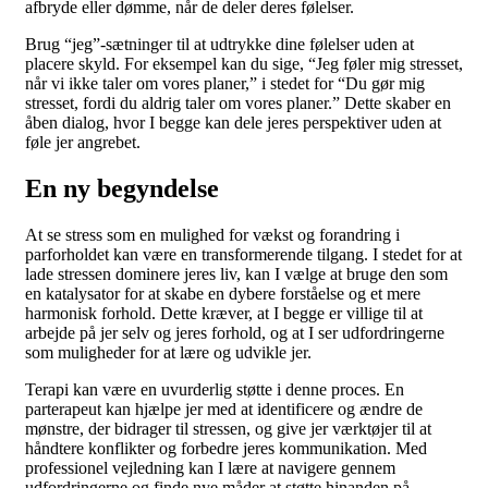
afbryde eller dømme, når de deler deres følelser.
Brug “jeg”-sætninger til at udtrykke dine følelser uden at
placere skyld. For eksempel kan du sige, “Jeg føler mig stresset,
når vi ikke taler om vores planer,” i stedet for “Du gør mig
stresset, fordi du aldrig taler om vores planer.” Dette skaber en
åben dialog, hvor I begge kan dele jeres perspektiver uden at
føle jer angrebet.
En ny begyndelse
At se stress som en mulighed for vækst og forandring i
parforholdet kan være en transformerende tilgang. I stedet for at
lade stressen dominere jeres liv, kan I vælge at bruge den som
en katalysator for at skabe en dybere forståelse og et mere
harmonisk forhold. Dette kræver, at I begge er villige til at
arbejde på jer selv og jeres forhold, og at I ser udfordringerne
som muligheder for at lære og udvikle jer.
Terapi kan være en uvurderlig støtte i denne proces. En
parterapeut kan hjælpe jer med at identificere og ændre de
mønstre, der bidrager til stressen, og give jer værktøjer til at
håndtere konflikter og forbedre jeres kommunikation. Med
professionel vejledning kan I lære at navigere gennem
udfordringerne og finde nye måder at støtte hinanden på,