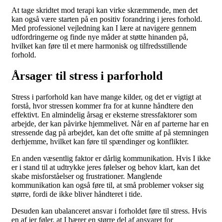
At tage skridtet mod terapi kan virke skræmmende, men det
kan også være starten på en positiv forandring i jeres forhold.
Med professionel vejledning kan I lære at navigere gennem
udfordringerne og finde nye måder at støtte hinanden på,
hvilket kan føre til et mere harmonisk og tilfredsstillende
forhold.
Årsager til stress i parforhold
Stress i parforhold kan have mange kilder, og det er vigtigt at
forstå, hvor stressen kommer fra for at kunne håndtere den
effektivt. En almindelig årsag er eksterne stressfaktorer som
arbejde, der kan påvirke hjemmelivet. Når en af parterne har en
stressende dag på arbejdet, kan det ofte smitte af på stemningen
derhjemme, hvilket kan føre til spændinger og konflikter.
En anden væsentlig faktor er dårlig kommunikation. Hvis I ikke
er i stand til at udtrykke jeres følelser og behov klart, kan det
skabe misforståelser og frustrationer. Manglende
kommunikation kan også føre til, at små problemer vokser sig
større, fordi de ikke bliver håndteret i tide.
Desuden kan ubalanceret ansvar i forholdet føre til stress. Hvis
en af jer føler, at I bærer en større del af ansvaret for