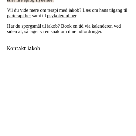
taler fire sprog flydende.
Vil du vide mere om terapi med iakob? Læs om hans tilgang til
parterapi her
samt til
psykoterapi her
.
Har du spørgsmål til iakob? Book en tid via kalenderen ved
siden af, så tager vi en snak om dine udfordringer.
Kontakt iakob