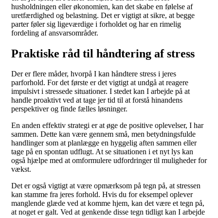
husholdningen eller økonomien, kan det skabe en følelse af
uretfærdighed og belastning. Det er vigtigt at sikre, at begge
parter føler sig ligeværdige i forholdet og har en rimelig
fordeling af ansvarsområder.
Praktiske råd til håndtering af stress
Der er flere måder, hvorpå I kan håndtere stress i jeres
parforhold. For det første er det vigtigt at undgå at reagere
impulsivt i stressede situationer. I stedet kan I arbejde på at
handle proaktivt ved at tage jer tid til at forstå hinandens
perspektiver og finde fælles løsninger.
En anden effektiv strategi er at øge de positive oplevelser, I har
sammen. Dette kan være gennem små, men betydningsfulde
handlinger som at planlægge en hyggelig aften sammen eller
tage på en spontan udflugt. At se situationen i et nyt lys kan
også hjælpe med at omformulere udfordringer til muligheder for
vækst.
Det er også vigtigt at være opmærksom på tegn på, at stressen
kan stamme fra jeres forhold. Hvis du for eksempel oplever
manglende glæde ved at komme hjem, kan det være et tegn på,
at noget er galt. Ved at genkende disse tegn tidligt kan I arbejde