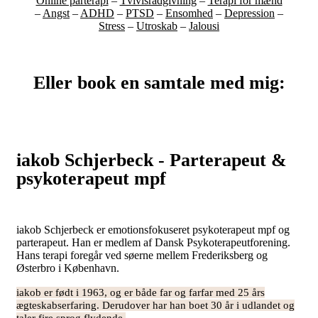
Online parterapi
–
Tvivlsrådgivning
–
Terapi for mænd
–
Angst
–
ADHD
–
PTSD
–
Ensomhed
–
Depression
–
Stress
–
Utroskab
–
Jalousi
Eller book en samtale med mig:
iakob Schjerbeck - Parterapeut &
psykoterapeut mpf
iakob Schjerbeck er emotionsfokuseret psykoterapeut mpf og
parterapeut. Han er medlem af Dansk Psykoterapeutforening.
Hans terapi foregår ved søerne mellem Frederiksberg og
Østerbro i København.
iakob er født i 1963, og er både far og farfar med 25 års
ægteskabserfaring. Derudover har han
boet 30 år i udlandet og