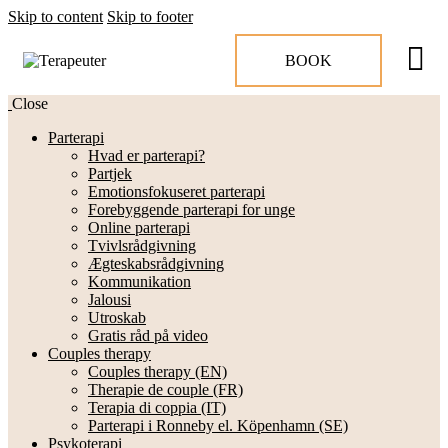
Skip to content
Skip to footer
BOOK
Close
Parterapi
Hvad er parterapi?
Partjek
Emotionsfokuseret parterapi
Forebyggende parterapi for unge
Online parterapi
Tvivlsrådgivning
Ægteskabsrådgivning
Kommunikation
Jalousi
Utroskab
Gratis råd på video
Couples therapy
Couples therapy (EN)
Therapie de couple (FR)
Terapia di coppia (IT)
Parterapi i Ronneby el. Köpenhamn (SE)
Psykoterapi