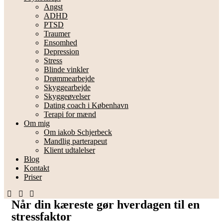
Angst
ADHD
PTSD
Traumer
Ensomhed
Depression
Stress
Blinde vinkler
Drømmearbejde
Skyggearbejde
Skyggeøvelser
Dating coach i København
Terapi for mænd
Om mig
Om iakob Schjerbeck
Mandlig parterapeut
Klient udtalelser
Blog
Kontakt
Priser
Når din kæreste gør hverdagen til en
stressfaktor