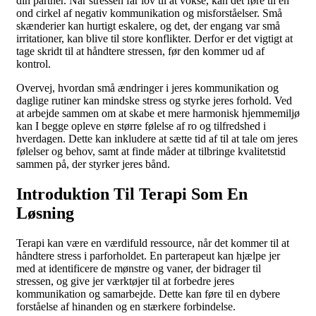
din partner. Når stressen får lov til at vokse, kan det føre til en
ond cirkel af negativ kommunikation og misforståelser. Små
skænderier kan hurtigt eskalere, og det, der engang var små
irritationer, kan blive til store konflikter. Derfor er det vigtigt at
tage skridt til at håndtere stressen, før den kommer ud af
kontrol.
Overvej, hvordan små ændringer i jeres kommunikation og
daglige rutiner kan mindske stress og styrke jeres forhold. Ved
at arbejde sammen om at skabe et mere harmonisk hjemmemiljø
kan I begge opleve en større følelse af ro og tilfredshed i
hverdagen. Dette kan inkludere at sætte tid af til at tale om jeres
følelser og behov, samt at finde måder at tilbringe kvalitetstid
sammen på, der styrker jeres bånd.
Introduktion Til Terapi Som En
Løsning
Terapi kan være en værdifuld ressource, når det kommer til at
håndtere stress i parforholdet. En parterapeut kan hjælpe jer
med at identificere de mønstre og vaner, der bidrager til
stressen, og give jer værktøjer til at forbedre jeres
kommunikation
og samarbejde. Dette kan føre til en dybere
forståelse af hinanden og en stærkere forbindelse.