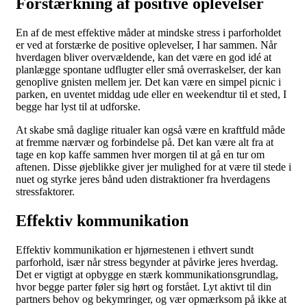
Forstærkning af positive oplevelser
En af de mest effektive måder at mindske stress i parforholdet
er ved at forstærke de positive oplevelser, I har sammen. Når
hverdagen bliver overvældende, kan det være en god idé at
planlægge spontane udflugter eller små overraskelser, der kan
genoplive gnisten mellem jer. Det kan være en simpel picnic i
parken, en uventet middag ude eller en weekendtur til et sted, I
begge har lyst til at udforske.
At skabe små daglige ritualer kan også være en kraftfuld måde
at fremme nærvær og forbindelse på. Det kan være alt fra at
tage en kop kaffe sammen hver morgen til at gå en tur om
aftenen. Disse øjeblikke giver jer mulighed for at være til stede i
nuet og styrke jeres bånd uden distraktioner fra hverdagens
stressfaktorer.
Effektiv kommunikation
Effektiv kommunikation er hjørnestenen i ethvert sundt
parforhold, især når stress begynder at påvirke jeres hverdag.
Det er vigtigt at opbygge en stærk kommunikationsgrundlag,
hvor begge parter føler sig hørt og forstået. Lyt aktivt til din
partners behov og bekymringer, og vær opmærksom på ikke at