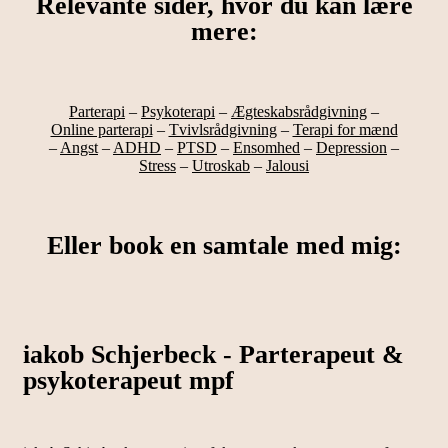
Relevante sider, hvor du kan lære
mere:
Parterapi
–
Psykoterapi
–
Ægteskabsrådgivning
–
Online parterapi
–
Tvivlsrådgivning
–
Terapi for mænd
–
Angst
–
ADHD
–
PTSD
–
Ensomhed
–
Depression
–
Stress
–
Utroskab
–
Jalousi
Eller book en samtale med mig:
iakob Schjerbeck - Parterapeut &
psykoterapeut mpf