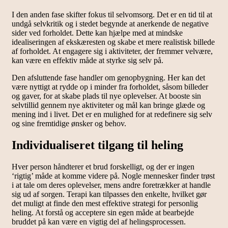
I den anden fase skifter fokus til selvomsorg. Det er en tid til at
undgå selvkritik og i stedet begynde at anerkende de negative
sider ved forholdet. Dette kan hjælpe med at mindske
idealiseringen af ekskæresten og skabe et mere realistisk billede
af forholdet. At engagere sig i aktiviteter, der fremmer velvære,
kan være en effektiv måde at styrke sig selv på.
Den afsluttende fase handler om genopbygning. Her kan det
være nyttigt at rydde op i minder fra forholdet, såsom billeder
og gaver, for at skabe plads til nye oplevelser. At booste sin
selvtillid gennem nye aktiviteter og mål kan bringe glæde og
mening ind i livet. Det er en mulighed for at redefinere sig selv
og sine fremtidige ønsker og behov.
Individualiseret tilgang til heling
Hver person håndterer et brud forskelligt, og der er ingen
‘rigtig’ måde at komme videre på. Nogle mennesker finder trøst
i at tale om deres oplevelser, mens andre foretrækker at handle
sig ud af sorgen. Terapi kan tilpasses den enkelte, hvilket gør
det muligt at finde den mest effektive strategi for personlig
heling. At forstå og acceptere sin egen måde at bearbejde
bruddet på kan være en vigtig del af helingsprocessen.