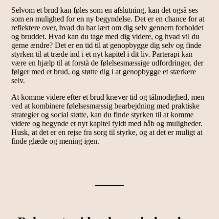
Selvom et brud kan føles som en afslutning, kan det også ses
som en mulighed for en ny begyndelse. Det er en chance for at
reflektere over, hvad du har lært om dig selv gennem forholdet
og bruddet. Hvad kan du tage med dig videre, og hvad vil du
gerne ændre? Det er en tid til at genopbygge dig selv og finde
styrken til at træde ind i et nyt kapitel i dit liv. Parterapi kan
være en hjælp til at forstå de følelsesmæssige udfordringer, der
følger med et brud, og støtte dig i at genopbygge et stærkere
selv.
At komme videre efter et brud kræver tid og tålmodighed, men
ved at kombinere følelsesmæssig bearbejdning med praktiske
strategier og social støtte, kan du finde styrken til at komme
videre og begynde et nyt kapitel fyldt med håb og muligheder.
Husk, at det er en rejse fra sorg til styrke, og at det er muligt at
finde glæde og mening igen.