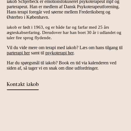
iakob Schjerbeck er emotionsfokuseret psykoterapeut mpf og
parterapeut. Han er medlem af Dansk Psykoterapeutforening.
Hans terapi foregår ved søerne mellem Frederiksberg og
Østerbro i København.
iakob er født i 1963, og er både far og farfar med 25 års
ægteskabserfaring. Derudover har han
boet 30 år i udlandet og
taler fire sprog flydende.
Vil du vide mere om terapi med iakob? Læs om hans tilgang til
parterapi her
samt til
psykoterapi her
.
Har du spørgsmål til iakob? Book en tid via kalenderen ved
siden af, så tager vi en snak om dine udfordringer.
Kontakt iakob