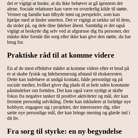
det er vigtigt at huske, at du ikke behøver at gå igennem det
alene. Sociale relationer kan være en uvurderlig kilde til støtte.
Venner og familie kan tilbyde trøst og perspektiv, som kan
hjælpe med at lindre smerten. Det er vigtigt at række ud til dem,
du stoler på, og dele dine følelser åbent. Samtidig er det også
vigtigt at beskytte dig selv ved at afgrænse dig fra personer, der
måske ikke forstår din sorg eller ikke kan give den støtte, du har
brug for.
Praktiske råd til at komme videre
En af de mest effektive måder at komme videre efter et brud på
er at skabe fysisk og følelsesmæssig afstand til ekskæresten.
Dette kan indebære at undgå kontakt, både personligt og på
sociale medier, hvilket giver dig plads til at hele uden konstante
påmindelser om fortiden. Det kan også være nyttigt at skifte
fokus fra negative tanker til positive aktiviteter og mål, der kan
fremme personlig udvikling. Dette kan inkludere at forfølge nye
hobbyer, engagere sig i projekter, der interesserer dig, eller
sætte nye personlige mål, der kan bringe mening og glæde ind i
dit liv.
Fra sorg til styrke: en ny begyndelse