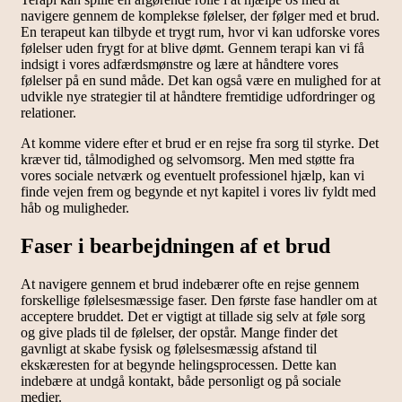
navigere gennem de komplekse følelser, der følger med et brud.
En terapeut kan tilbyde et trygt rum, hvor vi kan udforske vores
følelser uden frygt for at blive dømt. Gennem terapi kan vi få
indsigt i vores adfærdsmønstre og lære at håndtere vores
følelser på en sund måde. Det kan også være en mulighed for at
udvikle nye strategier til at håndtere fremtidige udfordringer og
relationer.
At komme videre efter et brud er en rejse fra sorg til styrke. Det
kræver tid, tålmodighed og selvomsorg. Men med støtte fra
vores sociale netværk og eventuelt professionel hjælp, kan vi
finde vejen frem og begynde et nyt kapitel i vores liv fyldt med
håb og muligheder.
Faser i bearbejdningen af et brud
At navigere gennem et brud indebærer ofte en rejse gennem
forskellige følelsesmæssige faser. Den første fase handler om at
acceptere bruddet. Det er vigtigt at tillade sig selv at føle sorg
og give plads til de følelser, der opstår. Mange finder det
gavnligt at skabe fysisk og følelsesmæssig afstand til
ekskæresten for at begynde helingsprocessen. Dette kan
indebære at undgå kontakt, både personligt og på sociale
medier.