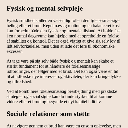
Fysisk og mental selvpleje
Fysisk sundhed spiller en væsentlig rolle i den følelsesmæssige
heling efter et brud. Regelmæssig motion og en balanceret kost
kan forbedre både den fysiske og mentale tilstand. At holde fast
i en normal dagsrytme kan hjælpe med at opretholde en følelse
af stabilitet og kontrol. Det er også vigtigt at give sig selv lov til
lidt selvforkælelse, men uden at lade det føre til økonomiske
excesser.
At tage vare på sig selv både fysisk og mentalt kan skabe et
stærkt fundament for at håndtere de følelsesmæssige
udfordringer, der følger med et brud. Det kan også være en tid
til at udforske nye interesser og aktiviteter, der kan bringe lykke
og tilfredshed.
Ved at kombinere følelsesmæssig bearbejdning med praktiske
strategier og social støtte kan du finde styrken til at komme
videre efter et brud og begynde et nyt kapitel i dit liv.
Sociale relationer som støtte
At navigere gennem et brud kan være en ensom oplevelse, men