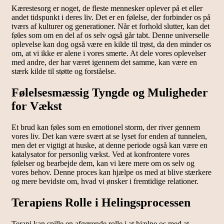
Kærestesorg er noget, de fleste mennesker oplever på et eller
andet tidspunkt i deres liv. Det er en følelse, der forbinder os på
tværs af kulturer og generationer. Når et forhold slutter, kan det
føles som om en del af os selv også går tabt. Denne universelle
oplevelse kan dog også være en kilde til trøst, da den minder os
om, at vi ikke er alene i vores smerte. At dele vores oplevelser
med andre, der har været igennem det samme, kan være en
stærk kilde til støtte og forståelse.
Følelsesmæssig Tyngde og Muligheder
for Vækst
Et brud kan føles som en emotionel storm, der river gennem
vores liv. Det kan være svært at se lyset for enden af tunnelen,
men det er vigtigt at huske, at denne periode også kan være en
katalysator for personlig vækst. Ved at konfrontere vores
følelser og bearbejde dem, kan vi lære mere om os selv og
vores behov. Denne proces kan hjælpe os med at blive stærkere
og mere bevidste om, hvad vi ønsker i fremtidige relationer.
Terapiens Rolle i Helingsprocessen
Terapi kan spille en afgørende rolle i at hjælpe os med at