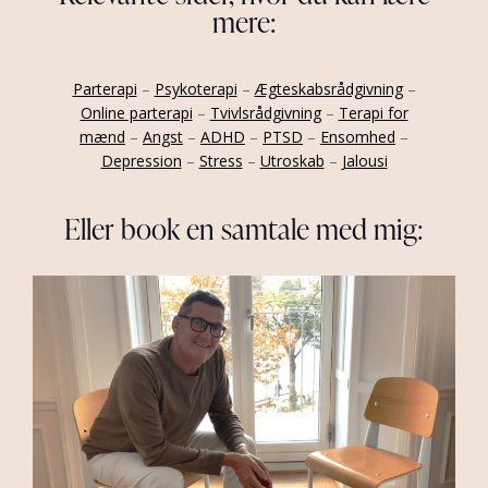
mere:
Parterapi
–
Psykoterapi
–
Ægteskabsrådgivning
–
Online parterapi
–
Tvivlsrådgivning
–
Terapi for
mænd
–
Angst
–
ADHD
–
PTSD
–
Ensomhed
–
Depression
–
Stress
–
Utroskab
–
Jalousi
Eller book en samtale med mig: