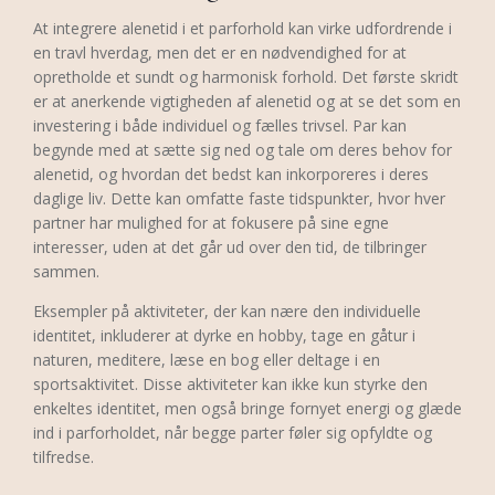
At integrere alenetid i et parforhold kan virke udfordrende i
en travl hverdag, men det er en nødvendighed for at
opretholde et sundt og harmonisk forhold. Det første skridt
er at anerkende vigtigheden af alenetid og at se det som en
investering i både individuel og fælles trivsel. Par kan
begynde med at sætte sig ned og tale om deres behov for
alenetid, og hvordan det bedst kan inkorporeres i deres
daglige liv. Dette kan omfatte faste tidspunkter, hvor hver
partner har mulighed for at fokusere på sine egne
interesser, uden at det går ud over den tid, de tilbringer
sammen.
Eksempler på aktiviteter, der kan nære den individuelle
identitet, inkluderer at dyrke en hobby, tage en gåtur i
naturen, meditere, læse en bog eller deltage i en
sportsaktivitet. Disse aktiviteter kan ikke kun styrke den
enkeltes identitet, men også bringe fornyet energi og glæde
ind i parforholdet, når begge parter føler sig opfyldte og
tilfredse.