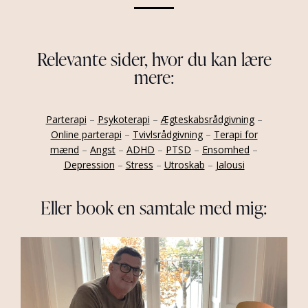
Relevante sider, hvor du kan lære
mere:
Parterapi
–
Psykoterapi
–
Ægteskabsrådgivning
–
Online parterapi
–
Tvivlsrådgivning
–
Terapi for
mænd
–
Angst
–
ADHD
–
PTSD
–
Ensomhed
–
Depression
–
Stress
–
Utroskab
–
Jalousi
Eller book en samtale med mig: