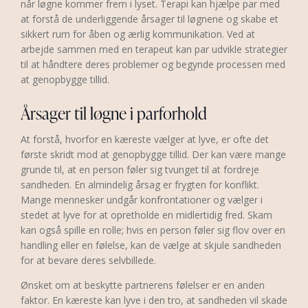
når løgne kommer frem i lyset. Terapi kan hjælpe par med
at forstå de underliggende årsager til løgnene og skabe et
sikkert rum for åben og ærlig kommunikation. Ved at
arbejde sammen med en terapeut kan par udvikle strategier
til at håndtere deres problemer og begynde processen med
at genopbygge tillid.
Årsager til løgne i parforhold
At forstå, hvorfor en kæreste vælger at lyve, er ofte det
første skridt mod at genopbygge tillid. Der kan være mange
grunde til, at en person føler sig tvunget til at fordreje
sandheden. En almindelig årsag er frygten for konflikt.
Mange mennesker undgår konfrontationer og vælger i
stedet at lyve for at opretholde en midlertidig fred. Skam
kan også spille en rolle; hvis en person føler sig flov over en
handling eller en følelse, kan de vælge at skjule sandheden
for at bevare deres selvbillede.
Ønsket om at beskytte partnerens følelser er en anden
faktor. En kæreste kan lyve i den tro, at sandheden vil skade